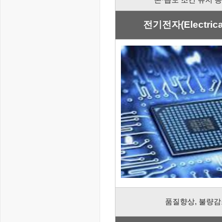
온·습도 조
건 유지 
전기전자(Electrical
품질향상, 불량감