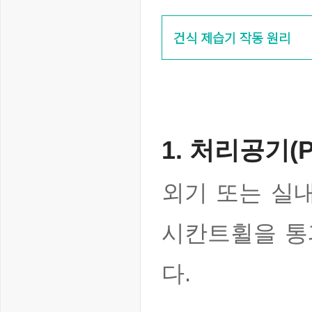
건식 제습기 작동 원리
1. 처리공기(P
외기 또는 실
시칸트휠을 통
다.