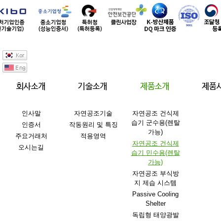
인사말
자연공조기술
자연공조 건식제
습기 군수용(렌탈
인증서
작동원리 및 특징
가능)
주요거래처
적용영역
자연공조 건식제
오시는길
습기 민수용(렌탈
가능)
자연공조 부식방
지 제습 시스템
Passive Cooling
Shelter
독립형 태양광발